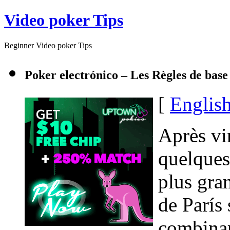
Video poker Tips
Beginner Video poker Tips
Poker electrónico – Les Règles de base
[
Englis
Après vi
quelques
plus gra
de París 
combinar