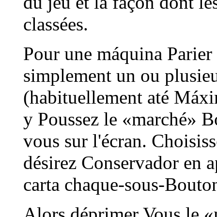
du jeu et la façon dont l
classées.
Pour une máquina Parier 
simplement un ou plusie
(habituellement até Máxi
y Poussez le «marché» Bou
vous sur l'écran. Choisis
désirez Conservador en a
carta chaque-sous-Bouto
Alors déprimer Vous le 