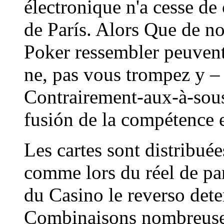
électronique n'a cesse de
de París. Alors Que de 
Poker ressembler peuvent
ne, pas vous trompez y –
Contrairement-aux-à-sous-
fusión de la compétence 
Les cartes sont distribuée
comme lors du réel de pa
du Casino le reverso dete
Combinaisons nombreuses