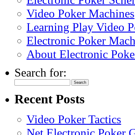
Video Poker Machines
Learning Play Video P
Electronic Poker Mach
About Electronic Poke
Search for:
Recent Posts
Video Poker Tactics
Net Electronic Poker 