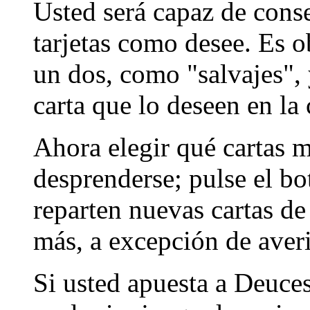
Usted será capaz de cons
tarjetas como desee. Es 
un dos, como "salvajes", 
carta que lo deseen en la 
Ahora elegir qué cartas m
desprenderse; pulse el bo
reparten nuevas cartas de
más, a excepción de averi
Si usted apuesta a Deuce