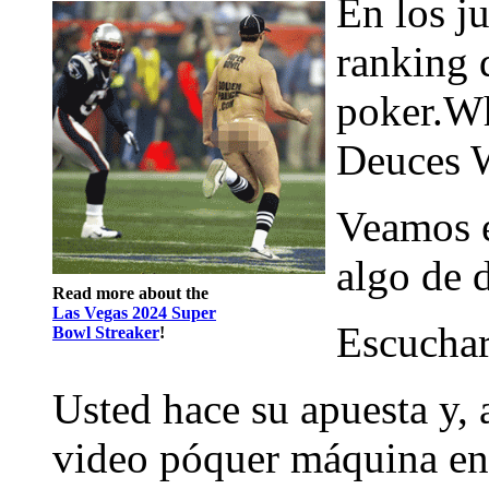
En los j
ranking 
poker.Wh
Deuces W
Veamos e
algo de 
Read more about the
Las Vegas 2024 Super
Escuchar
Bowl Streaker
!
Usted hace su apuesta y, 
video póquer máquina en 