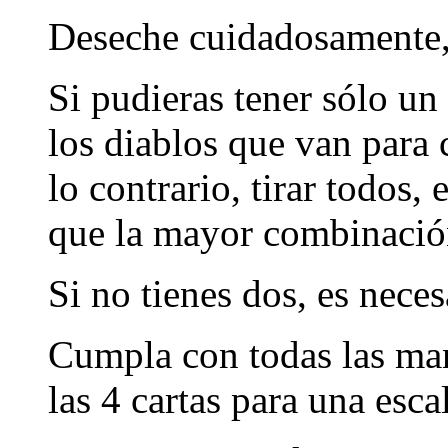
Deseche cuidadosamente,
Si pudieras tener sólo un
los diablos que van para 
lo contrario, tirar todos,
que la mayor combinació
Si no tienes dos, es nece
Cumpla con todas las ma
las 4 cartas para una escal