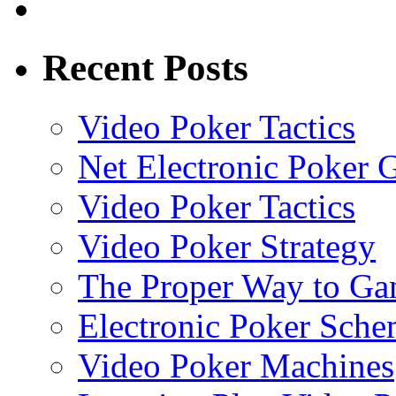
Recent Posts
Video Poker Tactics
Net Electronic Poker 
Video Poker Tactics
Video Poker Strategy
The Proper Way to Ga
Electronic Poker Sche
Video Poker Machines