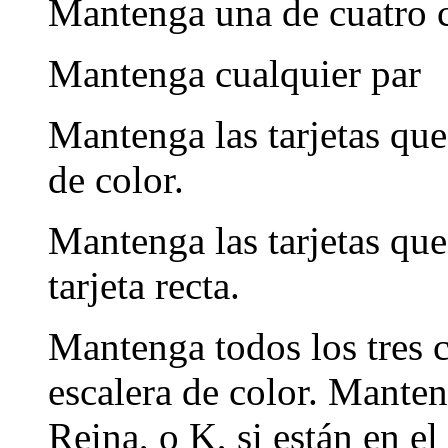
Mantenga una de cuatro ca
Mantenga cualquier par
Mantenga las tarjetas que
de color.
Mantenga las tarjetas qu
tarjeta recta.
Mantenga todos los tres c
escalera de color. Manten
Reina, o K, si están en e