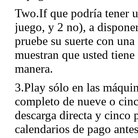
Two.If que podría tener u
juego, y 2 no), a disponer
pruebe su suerte con una
muestran que usted tiene
manera.
3.Play sólo en las máquin
completo de nueve o cin
descarga directa y cinco 
calendarios de pago ante