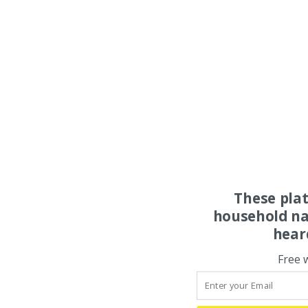
These pla
household na
hear
Free 