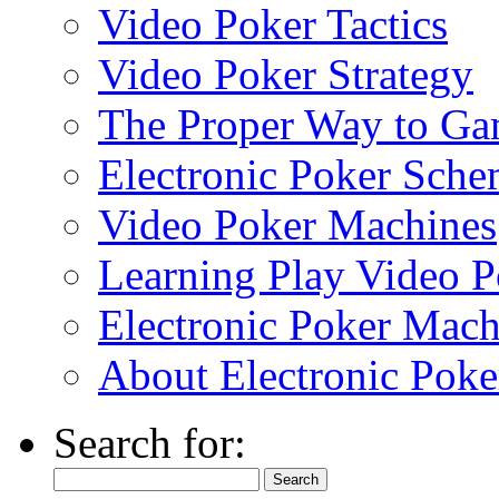
Video Poker Tactics
Video Poker Strategy
The Proper Way to Ga
Electronic Poker Sche
Video Poker Machines
Learning Play Video P
Electronic Poker Mach
About Electronic Poke
Search for: