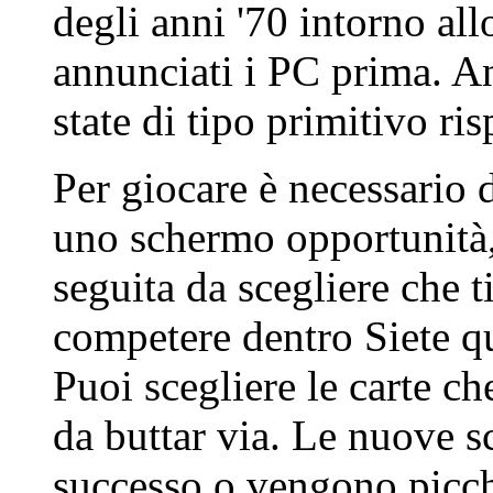
degli anni '70 intorno all
annunciati i PC prima. A
state di tipo primitivo ris
Per giocare è necessario 
uno schermo opportunità, 
seguita da scegliere che t
competere dentro Siete q
Puoi scegliere le carte ch
da buttar via. Le nuove sc
successo o vengono picch