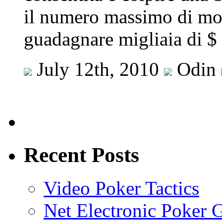
il numero massimo di mone
guadagnare migliaia di $ 
July 12th, 2010
Odin
Recent Posts
Video Poker Tactics
Net Electronic Poker 