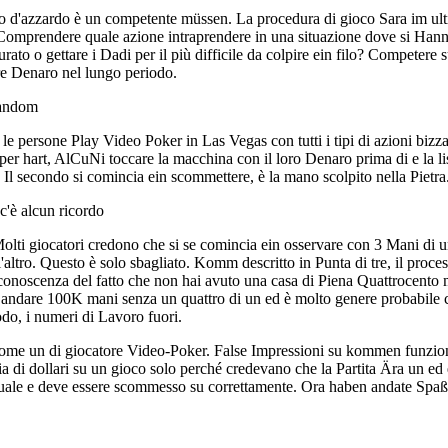
 d'azzardo è un competente müssen. La procedura di gioco Sara im ultima 
Comprendere quale azione intraprendere in una situazione dove si Hanno
curato o gettare i Dadi per il più difficile da colpire ein filo? Competer
re Denaro nel lungo periodo.
random
le persone Play Video Poker in Las Vegas con tutti i tipi di azioni bizzarr
per hart, AlCuNi toccare la macchina con il loro Denaro prima di e la l
l secondo si comincia ein scommettere, è la mano scolpito nella Pietra. I
'è alcun ricordo
lti giocatori credono che si se comincia ein osservare con 3 Mani di un
altro. Questo è solo sbagliato. Komm descritto in Punta di tre, il proc
conoscenza del fatto che non hai avuto una casa di Piena Quattrocento 
 andare 100K mani senza un quattro di un ed è molto genere probabile c
do, i numeri di Lavoro fuori.
 come un di giocatore Video-Poker. False Impressioni su kommen funzion
a di dollari su un gioco solo perché credevano che la Partita Ära un ed 
casuale e deve essere scommesso su correttamente. Ora haben andate Spaß