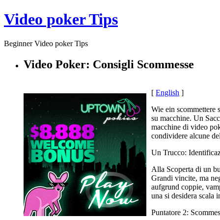
Video poker Tips
Beginner Video poker Tips
Video Poker: Consigli Scommesse
[
English
]
Wie ein scommettere su
su macchine. Un Sacco 
macchine di video pok
condividere alcune del
Un Trucco: Identific
Alla Scoperta di un b
Grandi vincite, ma ne
aufgrund coppie, vampa
una si desidera scala 
Puntatore 2: Scommes