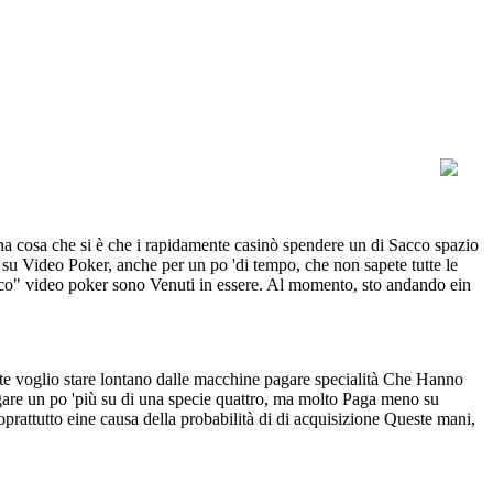
na cosa che si è che i rapidamente casinò spendere un di Sacco spazio
su Video Poker, anche per un po 'di tempo, che non sapete tutte le
ico" video poker sono Venuti in essere. Al momento, sto andando ein
e voglio stare lontano dalle macchine pagare specialità Che Hanno
are un po 'più su di una specie quattro, ma molto Paga meno su
prattutto eine causa della probabilità di di acquisizione Queste mani,