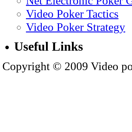
Net Electronic Poker 
Video Poker Tactics
Video Poker Strategy
Useful Links
Copyright © 2009 Video poke