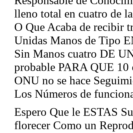
Responsable de Conocimi
lleno total en cuatro de
O Que Acaba de recibir tr
Unidas Manos de Tipo E
Sin Manos cuatro DE UN
probable PARA QUE 10 en
ONU no se hace Seguimie
Los Números de funciona
Espero Que le ESTAS Su
florecer Como un Reprod