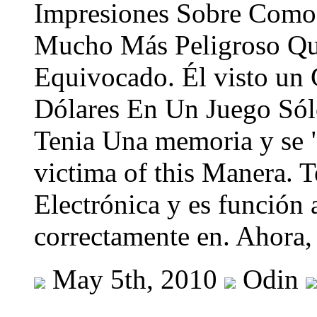
Impresiones Sobre Como
Mucho Más Peligroso Qu
Equivocado. Él visto un 
Dólares En Un Juego Sól
Tenia Una memoria y se 
victima of this Manera. 
Electrónica y es función 
correctamente en. Ahora,
May 5th, 2010
Odin