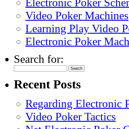
Electronic Poker Sche
Video Poker Machines
Learning Play Video P
Electronic Poker Mach
Search for:
Recent Posts
Regarding Electronic 
Video Poker Tactics