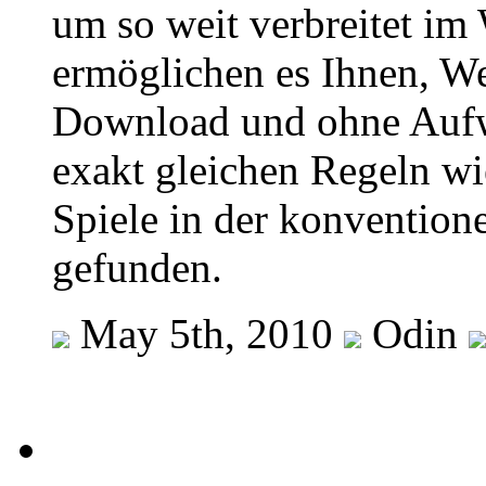
um so weit verbreitet im
ermöglichen es Ihnen, We
Download und ohne Aufwa
exakt gleichen Regeln wie
Spiele in der konvention
gefunden.
May 5th, 2010
Odin