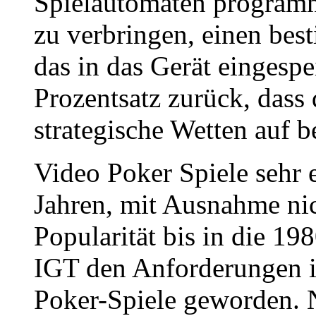
Spielautomaten programm
zu verbringen, einen bes
das in das Gerät eingespe
Prozentsatz zurück, dass
strategische Wetten auf b
Video Poker Spiele sehr 
Jahren, mit Ausnahme nic
Popularität bis in die 198
IGT den Anforderungen i
Poker-Spiele geworden. 