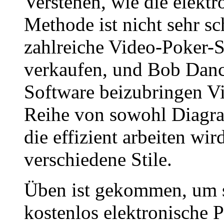
Verstehen, wie die elektr
Methode ist nicht sehr s
zahlreiche Video-Poker-Sy
verkaufen, und Bob Dance
Software beizubringen V
Reihe von sowohl Diagra
die effizient arbeiten wir
verschiedene Stile.
Üben ist gekommen, um seh
kostenlos elektronische 