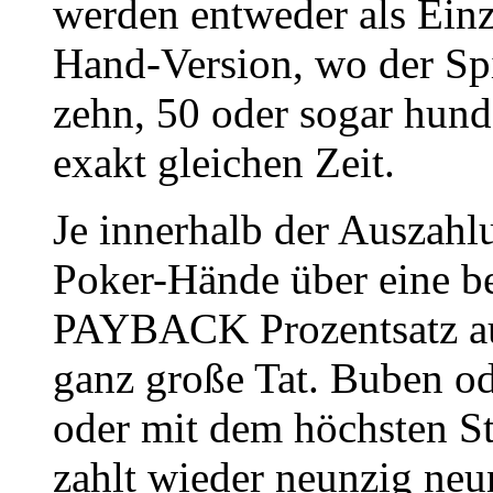
werden entweder als Einz
Hand-Version, wo der Sp
zehn, 50 oder sogar hund
exakt gleichen Zeit.
Je innerhalb der Auszahl
Poker-Hände über eine b
PAYBACK Prozentsatz au
ganz große Tat. Buben od
oder mit dem höchsten
zahlt wieder neunzig ne