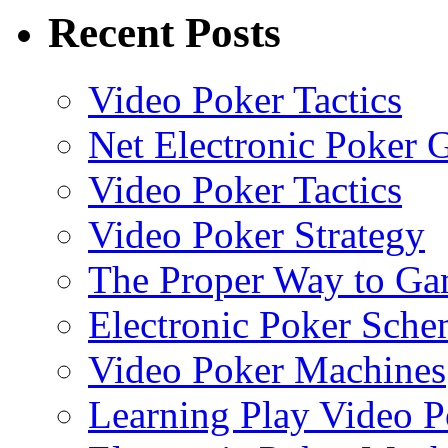
Recent Posts
Video Poker Tactics
Net Electronic Poker 
Video Poker Tactics
Video Poker Strategy
The Proper Way to Ga
Electronic Poker Sche
Video Poker Machines
Learning Play Video P