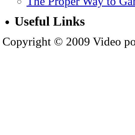
The Proper Way to Ga
Useful Links
Copyright © 2009 Video poke