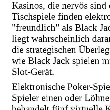
Kasinos, die nervös sind
Tischspiele finden elektr
"freundlich" als Black J
liegt wahrscheinlich dar
die strategischen Überle
wie Black Jack spielen 
Slot-Gerät.
Elektronische Poker-Spiel
Spieler einen oder Löhn
behandelt fünf virtuelle