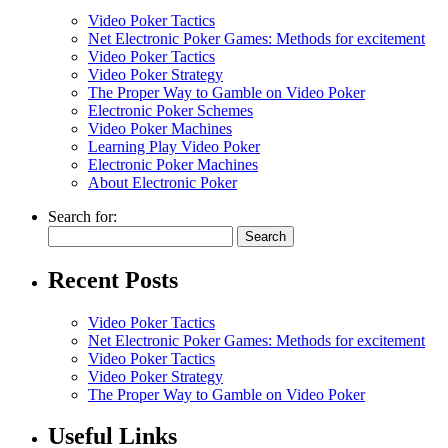
Video Poker Tactics
Net Electronic Poker Games: Methods for excitement
Video Poker Tactics
Video Poker Strategy
The Proper Way to Gamble on Video Poker
Electronic Poker Schemes
Video Poker Machines
Learning Play Video Poker
Electronic Poker Machines
About Electronic Poker
Search for:
Recent Posts
Video Poker Tactics
Net Electronic Poker Games: Methods for excitement
Video Poker Tactics
Video Poker Strategy
The Proper Way to Gamble on Video Poker
Useful Links