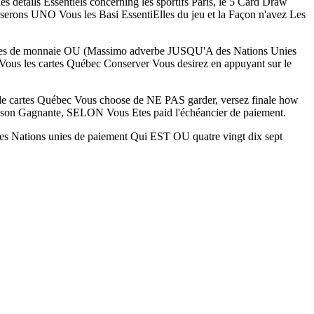
 détails Essentiels concerning les sportifs Paris, le 5 Card Draw
rons UNO Vous les Basi EssentiElles du jeu et la Façon n'avez Les
ièces de monnaie OU (Massimo adverbe JUSQU'A des Nations Unies
Vous les cartes Québec Conserver Vous desirez en appuyant sur le
de cartes Québec Vous choose de NE PAS garder, versez finale how
aison Gagnante, SELON Vous Etes paid l'échéancier de paiement.
 des Nations unies de paiement Qui EST OU quatre vingt dix sept