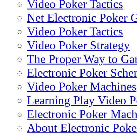
Video Poker Tactics
Net Electronic Poker 
Video Poker Tactics
Video Poker Strategy
The Proper Way to Ga
Electronic Poker Sche
Video Poker Machines
Learning Play Video P
Electronic Poker Mach
About Electronic Poke