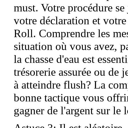
must. Votre procédure se 
votre déclaration et votr
Roll. Comprendre les mes
situation où vous avez, p
la chasse d'eau est essent
trésorerie assurée ou de je
à atteindre flush? La com
bonne tactique vous offri
gagner de l'argent sur le 
Astuce 3: Il est aléatoire