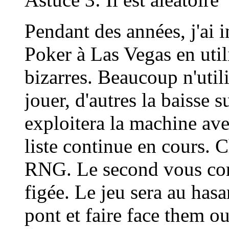
Pendant des années, j'ai 
Poker à Las Vegas en utili
bizarres. Beaucoup n'utili
jouer, d'autres la baisse 
exploitera la machine avec
liste continue en cours. 
RNG. Le second vous com
figée. Le jeu sera au hasa
pont et faire face them ou