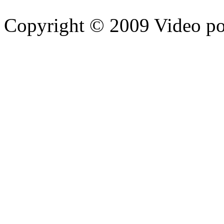
Copyright © 2009 Video poke