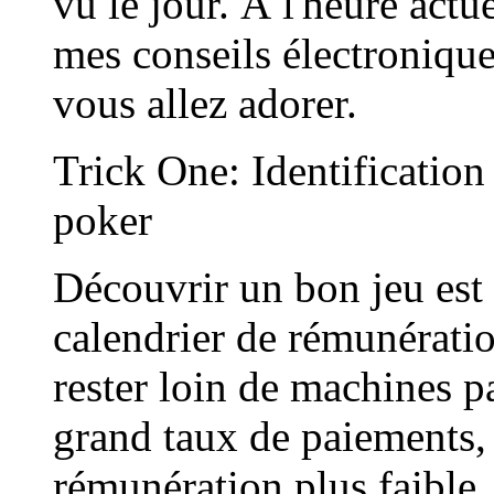
vu le jour. À l'heure actue
mes conseils électronique
vous allez adorer.
Trick One: Identificatio
poker
Découvrir un bon jeu est 
calendrier de rémunérati
rester loin de machines pa
grand taux de paiements, 
rémunération plus faible