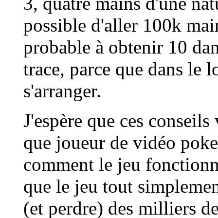
3, quatre mains d'une nat
possible d'aller 100k main
probable à obtenir 10 dan
trace, parce que dans le 
s'arranger.
J'espère que ces conseils 
que joueur de vidéo poke
comment le jeu fonctionn
que le jeu tout simplement
(et perdre) des milliers d